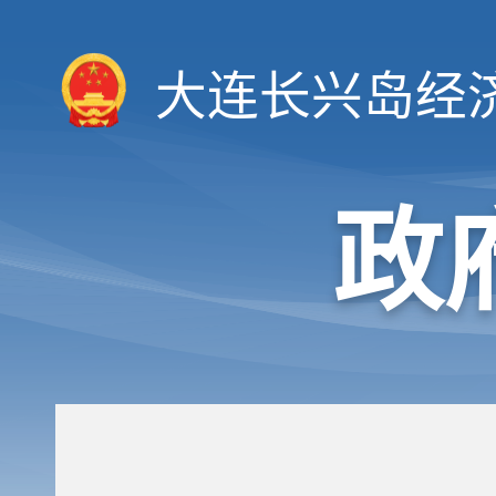
大连长兴岛经
政