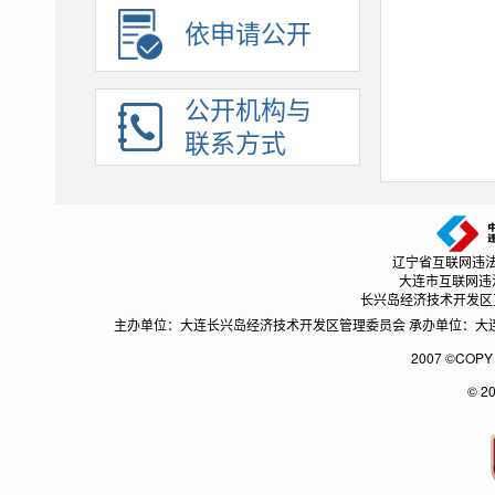
依申请公开
保障性住房
基层政务公开标准目录
公开机构与
保障性住房
联系方式
国有土地上房屋征收与补偿
农村危房改造
市政服务
城市综合执法
辽宁省互联网违法和不良
涉农补贴
大连市互联网违法和不
长兴岛经济技术开发区互联网
公共文化服务
主办单位：大连长兴岛经济技术开发区管理委员会 承办单位：大连长兴
卫生健康
2007 ©CO
安全生产
© 2
救灾
税务管理
扶贫