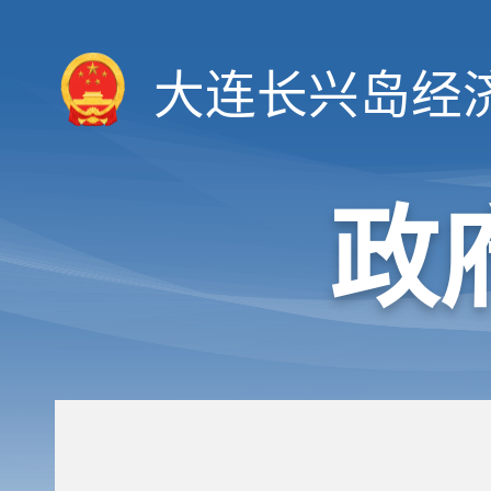
大连长兴岛经
政