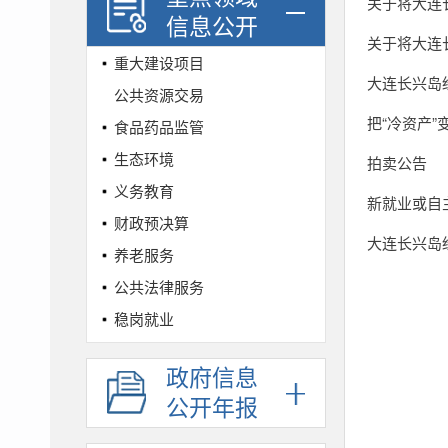
关于将大连
信息公开
关于将大连
重大建设项目
大连长兴岛经
公共资源交易
把“冷资产”
食品药品监管
生态环境
拍卖公告
义务教育
新就业或自
财政预决算
大连长兴岛经
养老服务
公共法律服务
稳岗就业
社会保险
政府信息
城乡规划
公开年报
农村集体土地征收
社会救助