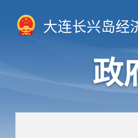
大连长兴岛经
政