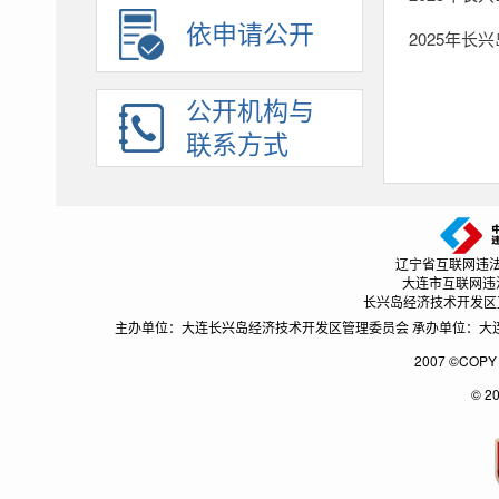
依申请公开
保障性住房
2025年长
国有土地上房屋征收与补偿
公开机构与
农村危房改造
联系方式
市政服务
城市综合执法
涉农补贴
公共文化服务
辽宁省互联网违法和不良
卫生健康
大连市互联网违法和不
长兴岛经济技术开发区互联网
基层政务公开标准目录
主办单位：大连长兴岛经济技术开发区管理委员会 承办单位：大连长兴
行政处罚决定
2007 ©CO
日常监督检查
© 2
安全生产
救灾
税务管理