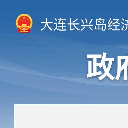
大连长兴岛经
政