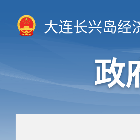
大连长兴岛经
政