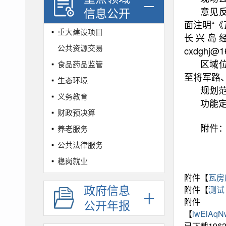
信息公开
意见
面注明“
重大建设项目
长兴岛经
公共资源交易
cxdghj@
区域
食品药品监管
至将军路
生态环境
规划范
义务教育
功能
财政预决算
附件
养老服务
公共法律服务
稳岗就业
社会保险
附件【
瓦房
政府信息
附件【
测试 
城乡规划
附件
公开年报
基层政务公开标准目录
【
iwElAq
规划公示
已下载
196