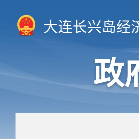
大连长兴岛经
政