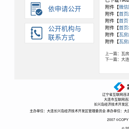
附件【
微信图
依申请公开
农村集体土地征收
附件【
首页2
社会救助
附件【
首页1
公开机构与
保障性住房
附件【
首页3
附件【
瓦房
联系方式
国有土地上房屋征收与补偿
附件【
瓦房
农村危房改造
上一篇：瓦
市政服务
下一篇：大连
城市综合执法
涉农补贴
公共文化服务
卫生健康
辽宁省互联网违法和不良
大连市互联网违法和不
安全生产
长兴岛经济技术开发区互联网
救灾
主办单位：大连长兴岛经济技术开发区管理委员会 承办单位：大连长兴
税务管理
2007 ©CO
扶贫
© 2