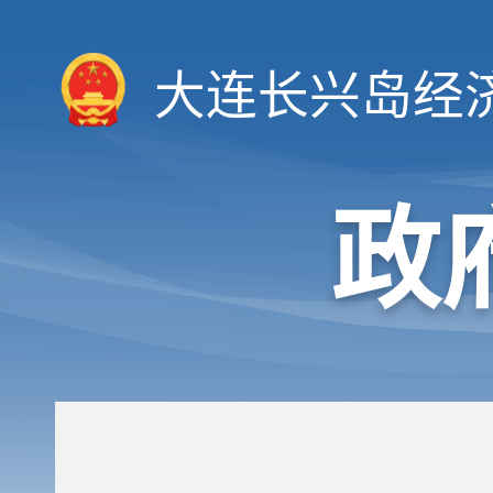
大连长兴岛经
政