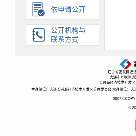
依申请公开
保障性住房
国有土地上房屋征收与补偿
公开机构与
农村危房改造
联系方式
市政服务
城市综合执法
涉农补贴
公共文化服务
辽宁省互联网违法和不良
卫生健康
大连市互联网违法和不
长兴岛经济技术开发区互联网
基层政务公开标准目录
主办单位：大连长兴岛经济技术开发区管理委员会 承办单位：大连长兴
行政处罚决定
2007 ©CO
日常监督检查
© 2
安全生产
救灾
税务管理