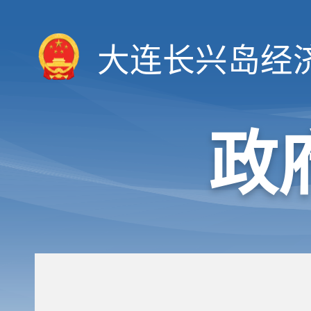
大连长兴岛经
政