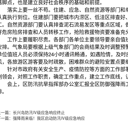
落脚点，也是建立良好社会秩序的基础和前提。
落实上要一丝不苟。住建、应急、自然资源等部门和单
认真执行到位。住建部门要把城市内涝区、低洼区排查好
工。自然资源部门要认真排查泥石流易发区等重点区域，
好危房险房排查和人员转移工作，抢险救援物资要准备充
工作上要履职尽责。各部门各单位主要领导要亲自值班
安排。气象局要根据上级气象部门的会商结果及时调整预
单位值班人员必须保持24小时通讯畅通，如遇险情，及时
风，各旅游区游客要及时疏散，困难群众的避险安置点要
针对市政府有关安全生产、疫情防控等方面的工作部署
刻领会，对照工作职责，确定工作重点，建立工作底线，
会上，区防汛抗旱指挥部办公室汇报全区防御强降雨工
排。
上一篇：长兴岛防汛Ⅳ级应急响应终止
下一篇：强降雨来临！我区启动防汛Ⅳ级应急响应